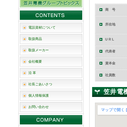
商 号
所在地
電設資材について
取扱商品
U R L
取扱メーカー
代表者
会社概要
資本金
沿 革
社員数
社長ごあいさつ
笠井電
個人情報保護
お問い合わせ